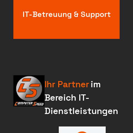
schnell, kompetent & zuverlässig.
Persönliche Hilfe bei allen IT-Fragen –
IT-Betreuung & Support
Ihr Partner
im
Bereich IT-
Dienstleistungen